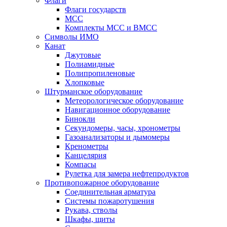
Флаги
Флаги государств
МСС
Комплекты МСС и ВМСС
Символы ИМО
Канат
Джутовые
Полиамидные
Полипропиленовые
Хлопковые
Штурманское оборудование
Метеорологическое оборудование
Навигационное оборудование
Бинокли
Секундомеры, часы, хронометры
Газоанализаторы и дымомеры
Кренометры
Канцелярия
Компасы
Рулетка для замера нефтепродуктов
Противопожарное оборудование
Соединительная арматура
Системы пожаротушения
Рукава, стволы
Шкафы, щиты