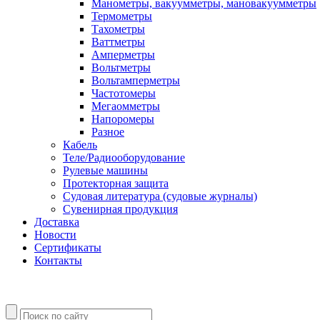
Манометры, вакуумметры, мановакуумметры
Термометры
Тахометры
Ваттметры
Амперметры
Вольтметры
Вольтамперметры
Частотомеры
Мегаомметры
Напоромеры
Разное
Кабель
Теле/Радиооборудование
Рулевые машины
Протекторная защита
Судовая литература (судовые журналы)
Сувенирная продукция
Доставка
Новости
Сертификаты
Контакты