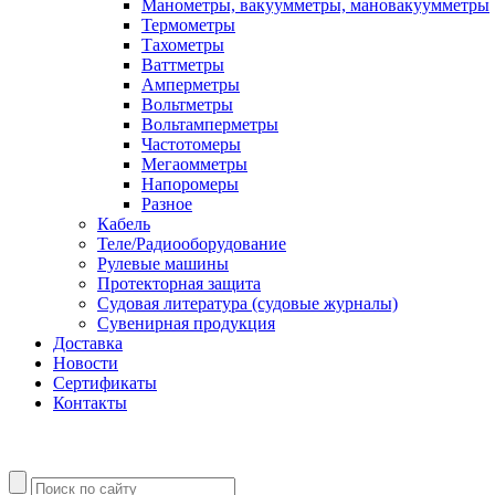
Манометры, вакуумметры, мановакуумметры
Термометры
Тахометры
Ваттметры
Амперметры
Вольтметры
Вольтамперметры
Частотомеры
Мегаомметры
Напоромеры
Разное
Кабель
Теле/Радиооборудование
Рулевые машины
Протекторная защита
Судовая литература (судовые журналы)
Сувенирная продукция
Доставка
Новости
Сертификаты
Контакты