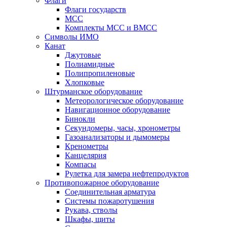
Флаги
Флаги государств
МСС
Комплекты МСС и ВМСС
Символы ИМО
Канат
Джутовые
Полиамидные
Полипропиленовые
Хлопковые
Штурманское оборудование
Метеорологическое оборудование
Навигационное оборудование
Бинокли
Секундомеры, часы, хронометры
Газоанализаторы и дымомеры
Кренометры
Канцелярия
Компасы
Рулетка для замера нефтепродуктов
Противопожарное оборудование
Соединительная арматура
Системы пожаротушения
Рукава, стволы
Шкафы, щиты