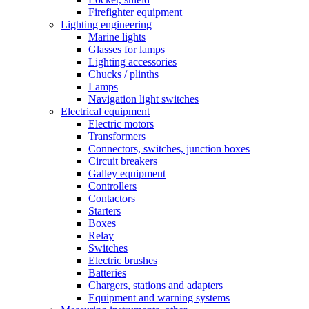
Firefighter equipment
Lighting engineering
Marine lights
Glasses for lamps
Lighting accessories
Chucks / plinths
Lamps
Navigation light switches
Electrical equipment
Electric motors
Transformers
Connectors, switches, junction boxes
Circuit breakers
Galley equipment
Controllers
Contactors
Starters
Boxes
Relay
Switches
Electric brushes
Batteries
Chargers, stations and adapters
Equipment and warning systems