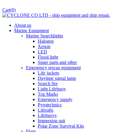
Cart
(0)
About us
Marine Equipment
Marine Searchlights
Halogen
Xenon
LED
Flood light
Spare parts and other
Emergency rescue equipment
Life jackets
Daytime signal lamp
Search fire
Light Lifebuoy
Top Marks
Emergency supply
Pyrotechnics
Liferafts
Lifebuoys
Immersion suit
Polar Zone Survival Kits
Flags