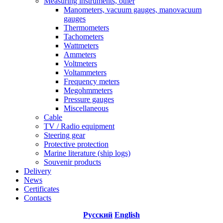
Measuring instruments, other
Manometers, vacuum gauges, manovacuum
gauges
Thermometers
Tachometers
Wattmeters
Ammeters
Voltmeters
Voltammeters
Frequency meters
Megohmmeters
Pressure gauges
Miscellaneous
Cable
TV / Radio equipment
Steering gear
Protective protection
Marine literature (ship logs)
Souvenir products
Delivery
News
Certificates
Contacts
Русский
English