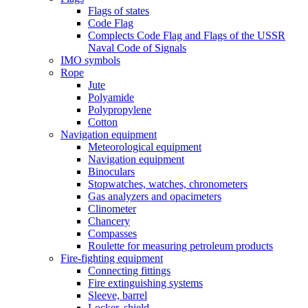
Flags of states
Code Flag
Complects Code Flag and Flags of the USSR
Naval Code of Signals
IMO symbols
Rope
Jute
Polyamide
Polypropylene
Cotton
Navigation equipment
Meteorological equipment
Navigation equipment
Binoculars
Stopwatches, watches, chronometers
Gas analyzers and opacimeters
Сlinometer
Chancery
Compasses
Roulette for measuring petroleum products
Fire-fighting equipment
Connecting fittings
Fire extinguishing systems
Sleeve, barrel
Locker, shield